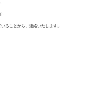
集－
午
ていることから、連絡いたします。