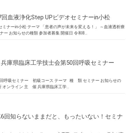
7回血液浄化Step UPビデオセミナーin小松
オセミナーin小松 テーマ 「患者の声が未来を変える！」 ～血液透析療
ナー お知らせの種類 参加者募集 開催日 令和8…
ン】兵庫県臨床工学技士会第50回呼吸セミナー
回呼吸セミナー 初級コース テーマ 種 類 セミナー お知らせの
場所 オンライン 主 催 兵庫県臨床工学…
】第6回知らないままだと、もったいない！セミナ