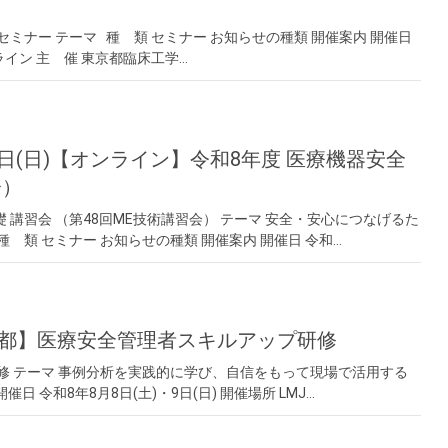
ミナー テーマ 種 類 セミナー お知らせの種類 開催案内 開催日
ンライン 主 催 東京都臨床工学…
28日(日)【オンライン】令和8年度 医療機器安全
会）
 講習会 （第48回ME技術講習会） テーマ 安全・安⼼につなげるた
 類 セミナー お知らせの種類 開催案内 開催日 令和…
【東京都】医療安全管理者スキルアップ研修
修 テーマ 事例分析を実践的に学び、自信をもって現場で活用する
日 令和8年8月8日(土)・9日(日) 開催場所 LMJ…