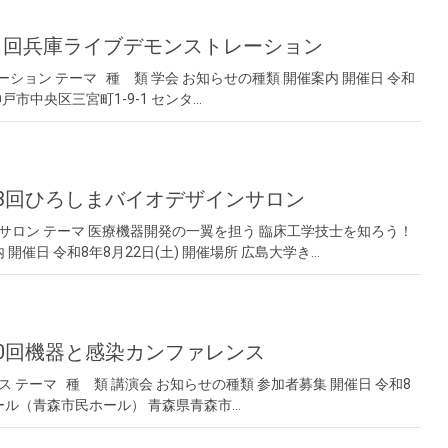
第４回兵庫ライブデモンストレーション
ョン テーマ 種 類 学会 お知らせの種類 開催案内 開催日 令和
戸市中央区三宮町1-9-1 センタ…
第13回ひろしまバイオデザインサロン
サロン テーマ 医療機器開発の一翼を担う 臨床工学技士を知ろう！
開催日 令和8年8月22日(土) 開催場所 広島大学き…
第40回機器と感染カンファレンス
 テーマ 種 類 講演会 お知らせの種類 参加者募集 開催日 令和8
ホール（青森市民ホール） 青森県青森市…