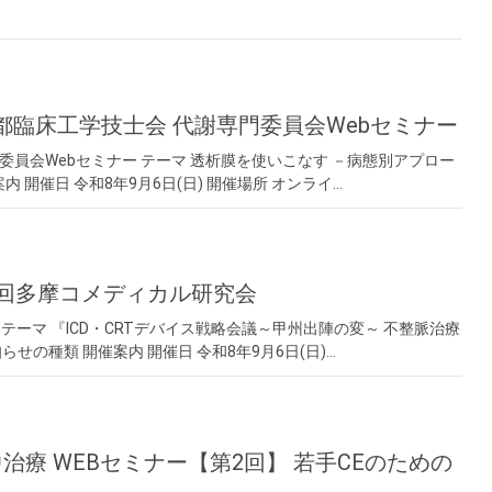
京都臨床工学技士会 代謝専門委員会Webセミナー
委員会Webセミナー テーマ 透析膜を使いこなす －病態別アプロー
 開催日 令和8年9月6日(日) 開催場所 オンライ…
15回多摩コメディカル研究会
テーマ 『ICD・CRTデバイス戦略会議～甲州出陣の変～ 不整脈治療
せの種類 開催案内 開催日 令和8年9月6日(日)…
中治療 WEBセミナー【第2回】 若手CEのための