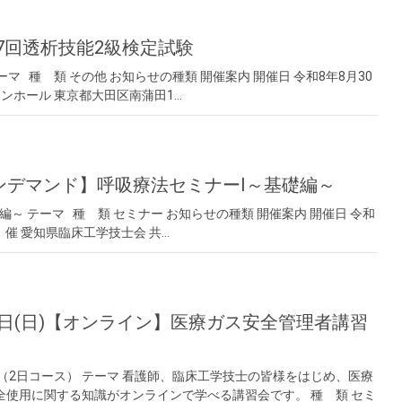
17回透析技能2級検定試験
マ 種 類 その他 お知らせの種類 開催案内 開催日 令和8年8月30
ョンホール 東京都大田区南蒲田1…
【オンデマンド】呼吸療法セミナーⅠ～基礎編～
～ テーマ 種 類 セミナー お知らせの種類 開催案内 開催日 令和
主 催 愛知県臨床工学技士会 共…
28日(日)【オンライン】医療ガス安全管理者講習
（2日コース） テーマ 看護師、臨床工学技士の皆様をはじめ、医療
使用に関する知識がオンラインで学べる講習会です。 種 類 セミ