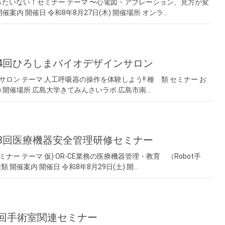
ったいない！セミナー テーマ 〜心電図・アブレーション、見方が変
案内 開催日 令和8年8月27日(木) 開催場所 オンラ…
第14回ひろしまバイオデザインサロン
ロン テーマ 人工呼吸器の操作を体験しよう!! 種 類 セミナー お
土) 開催場所 広島大学きてみんさいラボ 広島市南…
第13回医療機器安全管理研修セミナー
ー テーマ 仮) OR-CE業務の医療機器管理・教育 （Robot手
開催案内 開催日 令和8年8月29日(土) 開…
第4回手術室関連セミナー