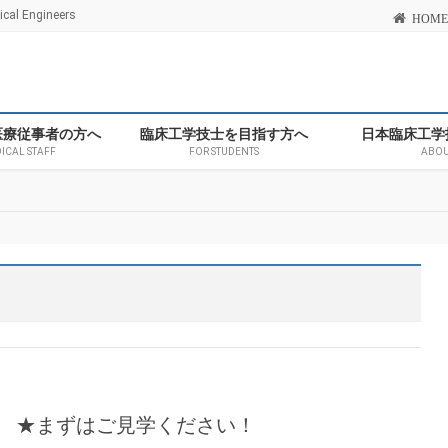
l Engineers
HOME
医療従事者の方へ
臨床工学技士を目指す方へ
日本臨床工学
DICAL STAFF
FOR STUDENTS
ABOU
ク ★まずはご見学ください！