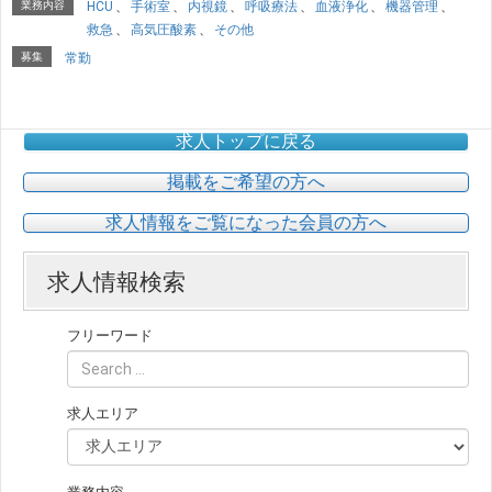
業務内容
HCU
、
手術室
、
内視鏡
、
呼吸療法
、
血液浄化
、
機器管理
、
救急
、
高気圧酸素
、
その他
募集
常勤
求人トップに戻る
掲載をご希望の方へ
求人情報をご覧になった会員の方へ
求人情報検索
フリーワード
求人エリア