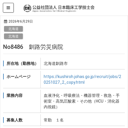
HOME
求人・求職情報
北海道
No8486 釧路労災病院
2026年6月29日
北海道
北海道
No8486 釧路労災病院
所在地（勤務地）
北海道釧路市
ホームページ
https://kushiroh.johas.go.jp/recruit/jobs/2
0251027_2_copy.html
業務内容
血液浄化・呼吸療法・機器管理・救急・手
術室・高気圧酸素・その他（HCU・消化器
内視鏡）
募集人数
常勤 １名