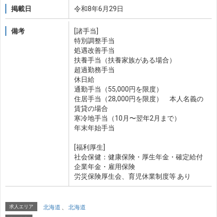
掲載日
令和8年6月29日
備考
[諸手当]
特別調整手当
処遇改善手当
扶養手当（扶養家族がある場合）
超過勤務手当
休日給
通勤手当（55,000円を限度）
住居手当（28,000円を限度） 本人名義の
賃貸の場合
寒冷地手当（10月〜翌年2月まで）
年末年始手当
[福利厚生]
社会保健：健康保険・厚生年金・確定給付
企業年金・雇用保険
労災保険厚生会、育児休業制度等 あり
求人エリア
北海道
、
北海道