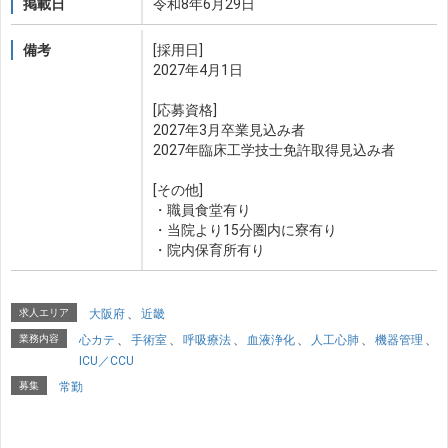
掲載日
令和8年6月29日
備考
[採用日]
2027年4月1日
[応募資格]
2027年3月卒業見込み者
2027年臨床工学技士免許取得見込み者
[その他]
・職員食堂有り
・当院より15分圏内に寮有り
・院内保育所有り
求人エリア
大阪府
、
近畿
業務内容
心カテ
、
手術室
、
呼吸療法
、
血液浄化
、
人工心肺
、
機器管理
、
ICU／CCU
募集
常勤