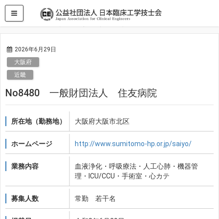
HOME
求人・求職情報
近畿
大阪府
No8480 一般財団法人 住友病院
2026年6月29日
大阪府
近畿
No8480 一般財団法人 住友病院
所在地（勤務地）
大阪府大阪市北区
ホームページ
http://www.sumitomo-hp.or.jp/saiyo/
業務内容
血液浄化・呼吸療法・人工心肺・機器管
理・ICU/CCU・手術室・心カテ
募集人数
常勤 若干名