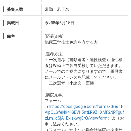
募集人数
常勤 若干名
掲載日
令和8年6月15日
備考
[応募資格]
臨床工学技士免許を有する方
[選考方法]
・一次選考（書類選考・適性検査）適性検
査はWeb上で各自受検していただきます。
メールでのご案内になりますので、履歴書
にメールアドレスを記載してください。
・二次選考（小論文・面接）
[病院見学]
フォーム
（
https://docs.google.com/forms/d/e/1F
AIpQLSfeN94iIGEVH5ntLR9Z1XMF2NPFguf
zLm_oSjA1Exlzkwg8rQ/viewform
）よりお
申し込みください。
（フォームに進まない場合は当院の採用サ