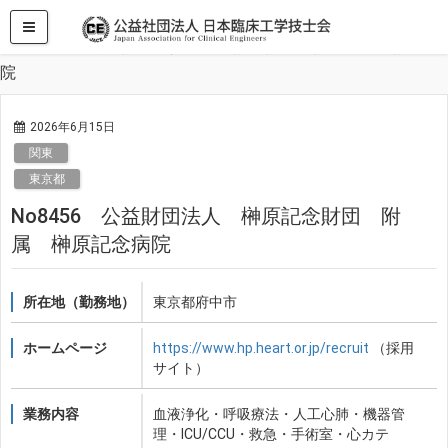
HOME
求人・求職情報
関東
No8456 公益財団法人 榊原記念財団 附属 榊原記念病
院
2026年6月15日
関東
東京都
No8456 公益財団法人 榊原記念財団 附
属 榊原記念病院
所在地（勤務地）
東京都府中市
ホームページ
https://www.hp.heart.or.jp/recruit
（採用
サイト）
業務内容
血液浄化・呼吸療法・人工心肺・機器管
理・ICU/CCU・救急・手術室・心カテ