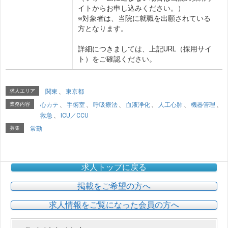
イトからお申し込みください。）
※対象者は、当院に就職を出願されている
方となります。
詳細につきましては、上記URL（採用サイ
ト）をご確認ください。
求人エリア
関東
、
東京都
業務内容
心カテ
、
手術室
、
呼吸療法
、
血液浄化
、
人工心肺
、
機器管理
、
救急
、
ICU／CCU
募集
常勤
求人トップに戻る
掲載をご希望の方へ
求人情報をご覧になった会員の方へ