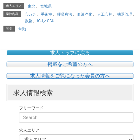
求人エリア
東北
、
宮城県
業務内容
心カテ
、
手術室
、
呼吸療法
、
血液浄化
、
人工心肺
、
機器管理
、
救急
、
ICU／CCU
募集
常勤
求人トップに戻る
掲載をご希望の方へ
求人情報をご覧になった会員の方へ
求人情報検索
フリーワード
求人エリア