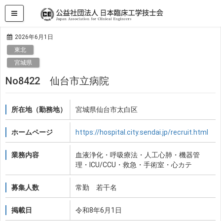
HOME
求人・求職情報
東北
No8422 仙台市立病院
2026年6月1日
東北
宮城県
No8422 仙台市立病院
所在地（勤務地）
宮城県仙台市太白区
ホームページ
https://hospital.city.sendai.jp/recruit.html
業務内容
血液浄化・呼吸療法・人工心肺・機器管
理・ICU/CCU・救急・手術室・心カテ
募集人数
常勤 若干名
掲載日
令和8年6月1日